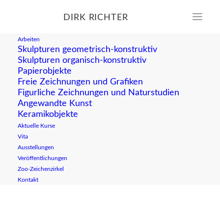
DIRK RICHTER
portrait-dirk-richter-iii_web
Arbeiten
Home
Allgemein
Skulpturen geometrisch-konstruktiv
Zeichenkurs Akt und Natur: Sommer-Akademie Rügen
Skulpturen organisch-konstruktiv
portrait-dirk-richter-iii_web
Papierobjekte
Freie Zeichnungen und Grafiken
Figurliche Zeichnungen und Naturstudien
Angewandte Kunst
Keramikobjekte
Aktuelle Kurse
Vita
Ausstellungen
Veröffentlichungen
Zoo-Zeichenzirkel
Kontakt