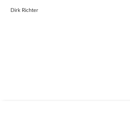
Dirk Richter
Bildender Künstler aus Leipzig
Skulpturen, Papierobjekte, Zeichnungen & 
Arbeiten
/ Skulpturen orga